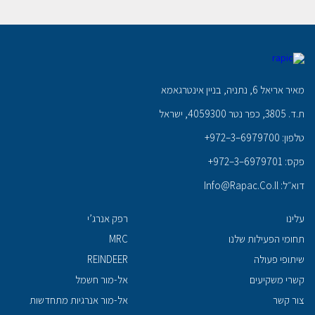
מאיר אריאל 6, נתניה, בניין אינטרגאמא
ת.ד. 3805, כפר נטר 4059300, ישראל
טלפון: ‎
+972–3–6979700
פקס: ‎
+972–3–6979701
דוא״ל:
Info@Rapac.Co.Il
עלינו
רפק אנרג’י
תחומי הפעילות שלנו
MRC
שיתופי פעולה
REINDEER
קשרי משקיעים
אל-מור חשמל
צור קשר
אל-מור אנרגיות מתחדשות