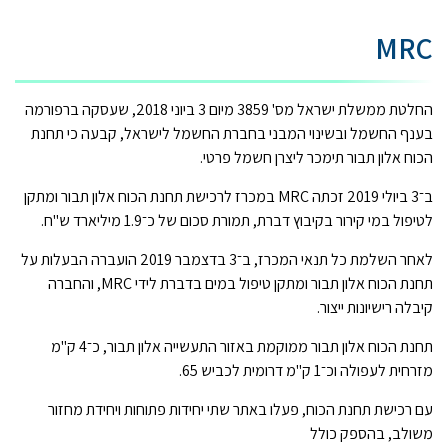
MRC
החלטת ממשלת ישראל מס' 3859 מיום 3 ביוני 2018, שעסקה ברפורמה
בענף החשמל ובשינוי המבני בחברת החשמל לישראל, קבעה כי תחנת
הכוח אלון תבור תימכר ליצרן חשמל פרטי.
ב־3 ביולי 2019 זכתה MRC במכרז לרכישת תחנת הכוח אלון תבור ומתקן
לטיפול במי קירור בקיבוץ דברת, תמורת סכום של כ־1.9 מיליארד ש"ח.
לאחר השלמת כל תנאי המכרז, ב־3 בדצמבר 2019 הועברה הבעלות על
תחנת הכוח אלון תבור ומתקן טיפול במים בדברת לידי MRC, והחברה
קיבלה רישיונות ייצור.
תחנת הכוח אלון תבור ממוקמת באזור התעשייה אלון תבור, כ־4 ק"מ
מזרחית לעפולה וכ־1 ק"מ דרומית לכביש 65.
עם רכישת תחנת הכוח, פעלו באתר שתי יחידות פתוחות ויחידת מחזור
משולב, בהספק כולל